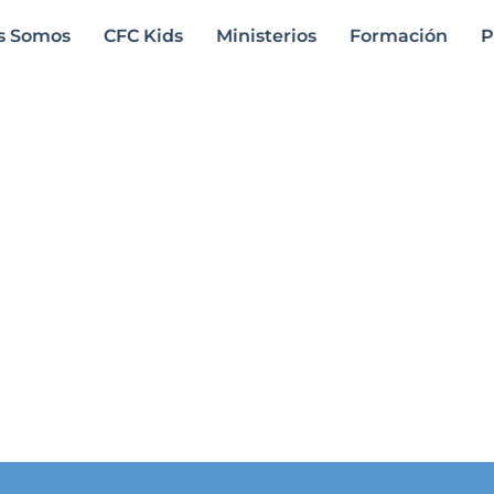
s Somos
CFC Kids
Ministerios
Formación
P
ros, puedes hacerlo a través de los siguientes co