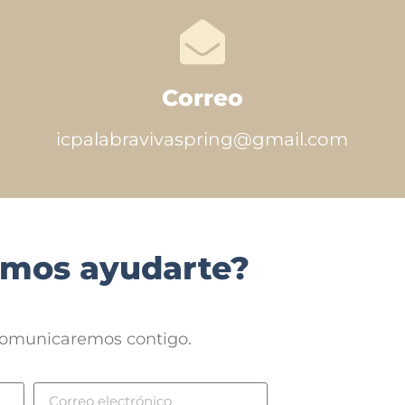
Correo
icpalabravivaspring@gmail.com
mos ayudarte?
 comunicaremos contigo.