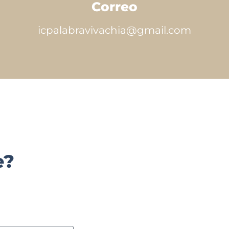
Correo
icpalabravivachia@gmail.com
e?