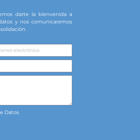
mos darte la bienvenida a
s datos y nos comunicaremos
olidación.
de Datos